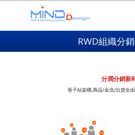
RWD組織分
分潤分銷新
母子站架構,商品/金流/出貨全由