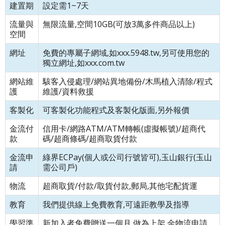
建置期
設定需1~7天
流量與
無限流量,空間10GB(可放3萬多件商品以上)
空間
網址
免費的專屬子網域,如xxx.5948.tw,另可使用您的
獨立網址,如xxx.com.tw
網站維
駭客入侵處理/網站異地備份/木馬植入清除/程式
護
維護/資料救援
客製化
可客製化功能程式及客製化版面,另外報價
金流付
信用卡/網路ATM/ATM轉帳(虛擬帳號)/超商代
款
碼/超商條碼/超商取貨付款
金流申
綠界ECPay(個人或公司行號皆可),玉山銀行(玉山
請
需公司戶)
物流
超商取貨/付款/取貨付款,郵局,其他宅配貨運
教育
我們提供線上免費教育,可遠距教學及指導
學習準
新加入者免費贈送一個月,做為上架,金物流申請,