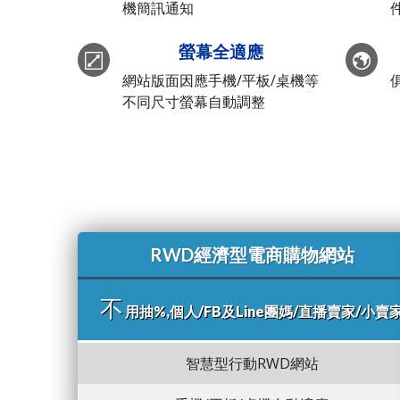
機簡訊通知
螢幕全適應
網站版面因應手機/平板/桌機等
不同尺寸螢幕自動調整
RWD經濟型電商購物網站
不
用抽%,個人/FB及Line團媽/直播賣家/小賣
智慧型行動RWD網站