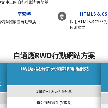
件文件上傳,自行排版方便簡單
簡繁轉
HTML5 & CS
俱備簡體繁體自動轉換
採用HTML5及CSS3
技術建置
自適應RWD行動網站方案
RWD組織分銷分潤購物電商網站
家
組織1~10代利潤分享
母公司收款出貨機制