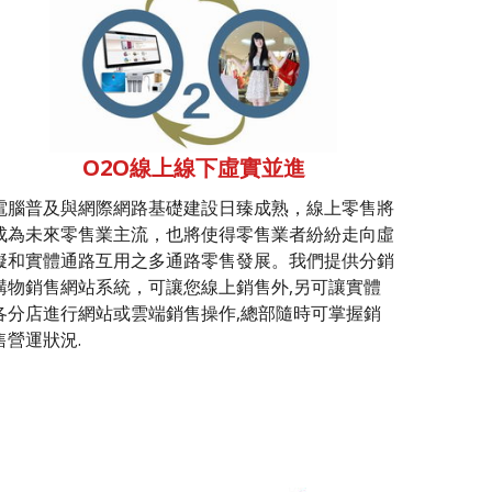
O2O線上線下虛實並進
電腦普及與網際網路基礎建設日臻成熟，線上零售將
成為未來零售業主流，也將使得零售業者紛紛走向虛
擬和實體通路互用之多通路零售發展。我們提供分銷
購物銷售網站系統，可讓您線上銷售外,另可讓實體
各分店進行網站或雲端銷售操作,總部隨時可掌握銷
售營運狀況.