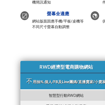
機簡訊通知
螢幕全適應
網站版面因應手機/平板/桌機等
不同尺寸螢幕自動調整
RWD經濟型電商購物網站
不
用抽%,個人/FB及Line團媽/直播賣家/小賣
智慧型行動RWD網站