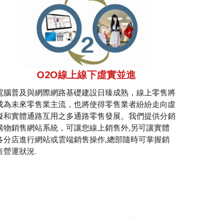
O2O線上線下虛實並進
電腦普及與網際網路基礎建設日臻成熟，線上零售將
成為未來零售業主流，也將使得零售業者紛紛走向虛
擬和實體通路互用之多通路零售發展。我們提供分銷
購物銷售網站系統，可讓您線上銷售外,另可讓實體
各分店進行網站或雲端銷售操作,總部隨時可掌握銷
售營運狀況.