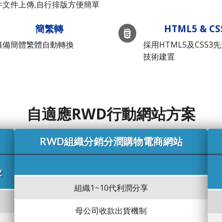
件文件上傳,自行排版方便簡單
簡繁轉
HTML5 & CS
俱備簡體繁體自動轉換
採用HTML5及CSS3
技術建置
自適應RWD行動網站方案
RWD組織分銷分潤購物電商網站
家
組織1~10代利潤分享
母公司收款出貨機制