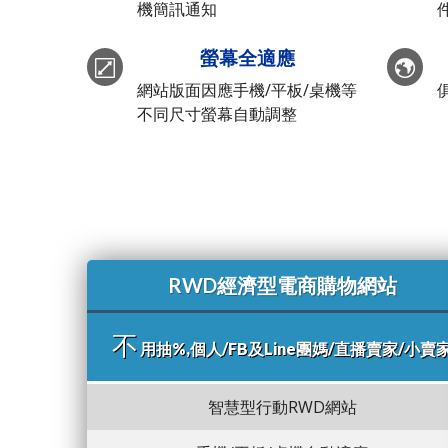
機簡訊通知
螢幕全適應
網站版面因應手機/平板/桌機等
不同尺寸螢幕自動調整
RWD經濟型電商購物網站
不
用抽%,個人/FB及Line團媽/直播賣家/小賣
智慧型行動RWD網站