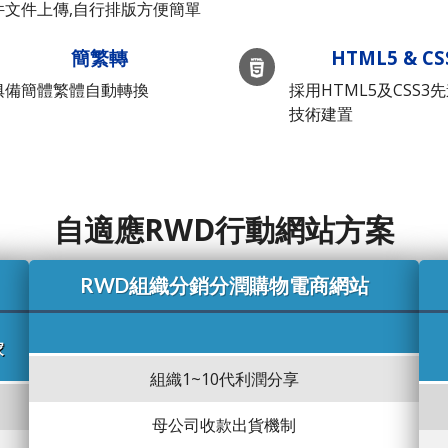
件文件上傳,自行排版方便簡單
簡繁轉
HTML5 & CS
俱備簡體繁體自動轉換
採用HTML5及CSS3
技術建置
自適應RWD行動網站方案
RWD組織分銷分潤購物電商網站
家
組織1~10代利潤分享
母公司收款出貨機制