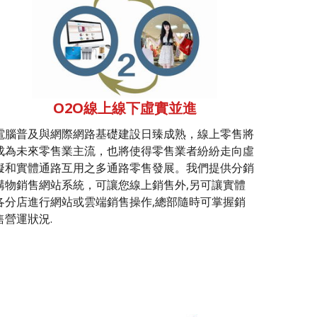
O2O線上線下虛實並進
電腦普及與網際網路基礎建設日臻成熟，線上零售將
成為未來零售業主流，也將使得零售業者紛紛走向虛
擬和實體通路互用之多通路零售發展。我們提供分銷
購物銷售網站系統，可讓您線上銷售外,另可讓實體
各分店進行網站或雲端銷售操作,總部隨時可掌握銷
售營運狀況.