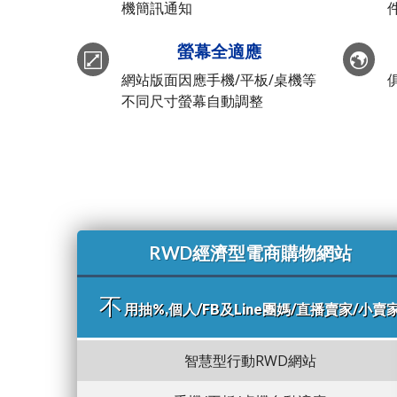
機簡訊通知
螢幕全適應
網站版面因應手機/平板/桌機等
不同尺寸螢幕自動調整
RWD經濟型電商購物網站
不
用抽%,個人/FB及Line團媽/直播賣家/小賣
智慧型行動RWD網站