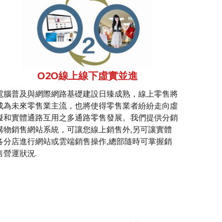
O2O線上線下虛實並進
電腦普及與網際網路基礎建設日臻成熟，線上零售將
成為未來零售業主流，也將使得零售業者紛紛走向虛
擬和實體通路互用之多通路零售發展。我們提供分銷
購物銷售網站系統，可讓您線上銷售外,另可讓實體
各分店進行網站或雲端銷售操作,總部隨時可掌握銷
售營運狀況.