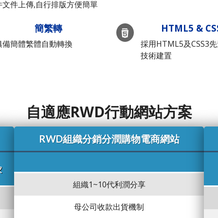
件文件上傳,自行排版方便簡單
簡繁轉
HTML5 & CS
俱備簡體繁體自動轉換
採用HTML5及CSS3
技術建置
自適應RWD行動網站方案
RWD組織分銷分潤購物電商網站
家
組織1~10代利潤分享
母公司收款出貨機制