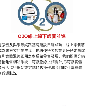
O2O線上線下虛實並進
電腦普及與網際網路基礎建設日臻成熟，線上零售將
成為未來零售業主流，也將使得零售業者紛紛走向虛
擬和實體通路互用之多通路零售發展。我們提供分銷
購物銷售網站系統，可讓您線上銷售外,另可讓實體
各分店進行網站或雲端銷售操作,總部隨時可掌握銷
售營運狀況.