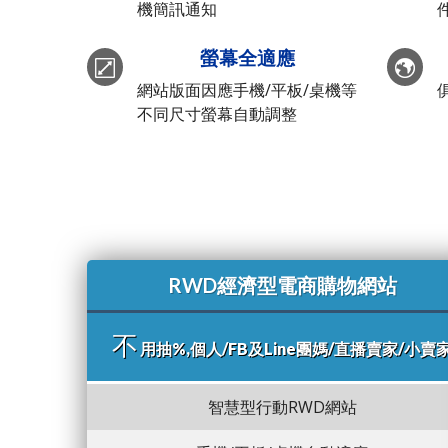
機簡訊通知
螢幕全適應
網站版面因應手機/平板/桌機等
不同尺寸螢幕自動調整
RWD經濟型電商購物網站
不
用抽%,個人/FB及Line團媽/直播賣家/小賣
智慧型行動RWD網站