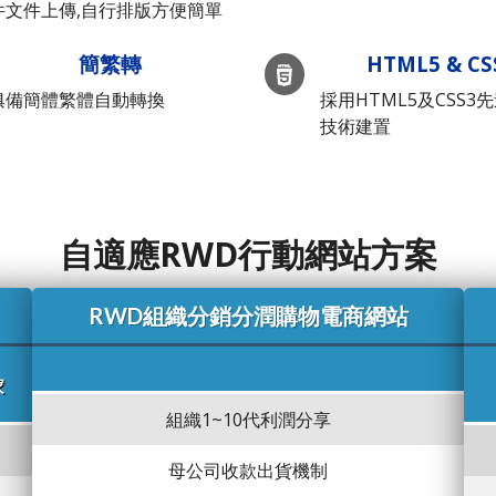
件文件上傳,自行排版方便簡單
簡繁轉
HTML5 & CS
俱備簡體繁體自動轉換
採用HTML5及CSS3
技術建置
自適應RWD行動網站方案
RWD組織分銷分潤購物電商網站
家
組織1~10代利潤分享
母公司收款出貨機制