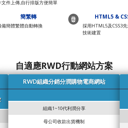
件文件上傳,自行排版方便簡單
簡繁轉
HTML5 & CS
俱備簡體繁體自動轉換
採用HTML5及CSS3
技術建置
自適應RWD行動網站方案
RWD組織分銷分潤購物電商網站
家
組織1~10代利潤分享
母公司收款出貨機制