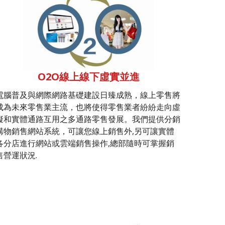
O2O線上線下虛實並進
電腦普及與網際網路基礎建設日臻成熟，線上零售將
成為未來零售業主流，也將使得零售業者紛紛走向虛
擬和實體通路互用之多通路零售發展。我們提供分銷
購物銷售網站系統，可讓您線上銷售外,另可讓實體
各分店進行網站或雲端銷售操作,總部隨時可掌握銷
售營運狀況.