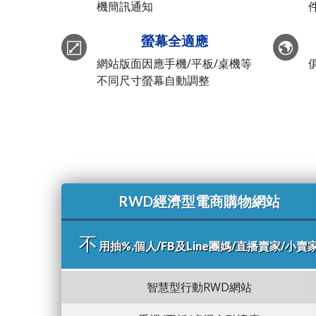
機簡訊通知
螢幕全適應
網站版面因應手機/平板/桌機等
不同尺寸螢幕自動調整
RWD經濟型電商購物網站
不
用抽%,個人/FB及Line團媽/直播賣家/小賣
智慧型行動RWD網站