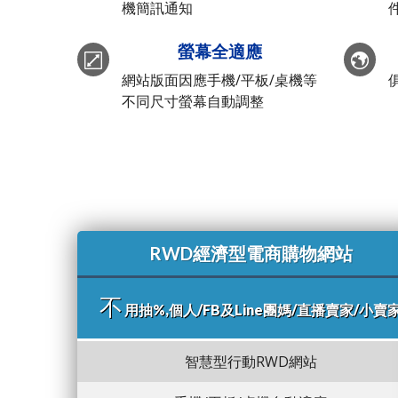
機簡訊通知
螢幕全適應
網站版面因應手機/平板/桌機等
不同尺寸螢幕自動調整
RWD經濟型電商購物網站
不
用抽%,個人/FB及Line團媽/直播賣家/小賣
智慧型行動RWD網站