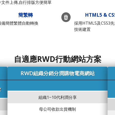
件文件上傳,自行排版方便簡單
簡繁轉
HTML5 & CS
俱備簡體繁體自動轉換
採用HTML5及CSS3
技術建置
自適應RWD行動網站方案
RWD組織分銷分潤購物電商網站
家
組織1~10代利潤分享
母公司收款出貨機制