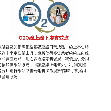
O2O線上線下虛實並進
電腦普及與網際網路基礎建設日臻成熟，線上零售將
成為未來零售業主流，也將使得零售業者紛紛走向虛
擬和實體通路互用之多通路零售發展。我們提供分銷
購物銷售網站系統，可讓您線上銷售外,另可讓實體
各分店進行網站或雲端銷售操作,總部隨時可掌握銷
售營運狀況.