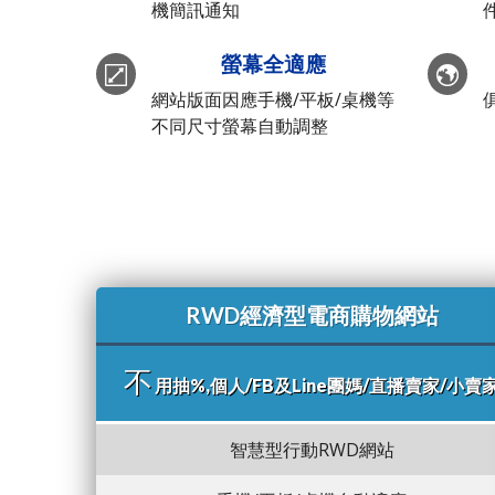
機簡訊通知
螢幕全適應
網站版面因應手機/平板/桌機等
不同尺寸螢幕自動調整
RWD經濟型電商購物網站
不
用抽%,個人/FB及Line團媽/直播賣家/小賣
智慧型行動RWD網站