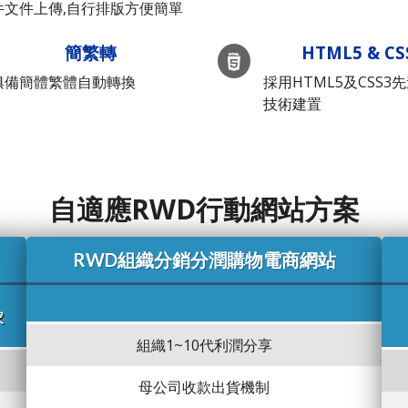
件文件上傳,自行排版方便簡單
簡繁轉
HTML5 & CS
俱備簡體繁體自動轉換
採用HTML5及CSS3
技術建置
自適應RWD行動網站方案
RWD組織分銷分潤購物電商網站
家
組織1~10代利潤分享
母公司收款出貨機制