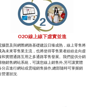
O2O線上線下虛實並進
電腦普及與網際網路基礎建設日臻成熟，線上零售將
成為未來零售業主流，也將使得零售業者紛紛走向虛
擬和實體通路互用之多通路零售發展。我們提供分銷
購物銷售網站系統，可讓您線上銷售外,另可讓實體
各分店進行網站或雲端銷售操作,總部隨時可掌握銷
售營運狀況.