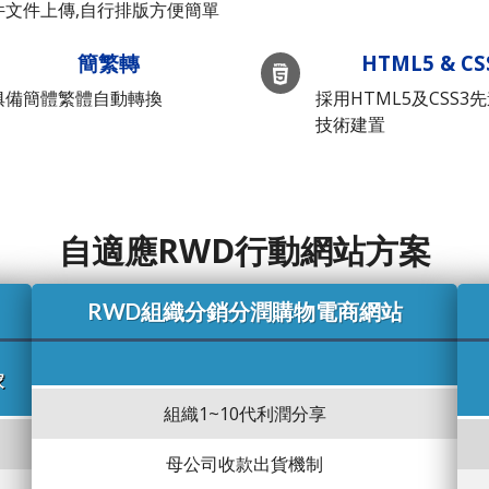
件文件上傳,自行排版方便簡單
簡繁轉
HTML5 & CS
俱備簡體繁體自動轉換
採用HTML5及CSS3
技術建置
自適應RWD行動網站方案
RWD組織分銷分潤購物電商網站
家
組織1~10代利潤分享
母公司收款出貨機制