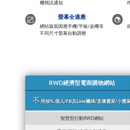
機簡訊通知
螢幕全適應
網站版面因應手機/平板/桌機等
不同尺寸螢幕自動調整
RWD經濟型電商購物網站
不
用抽%,個人/FB及Line團媽/直播賣家/小賣
智慧型行動RWD網站