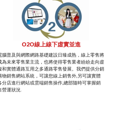
O2O線上線下虛實並進
電腦普及與網際網路基礎建設日臻成熟，線上零售將
成為未來零售業主流，也將使得零售業者紛紛走向虛
擬和實體通路互用之多通路零售發展。我們提供分銷
購物銷售網站系統，可讓您線上銷售外,另可讓實體
各分店進行網站或雲端銷售操作,總部隨時可掌握銷
售營運狀況.