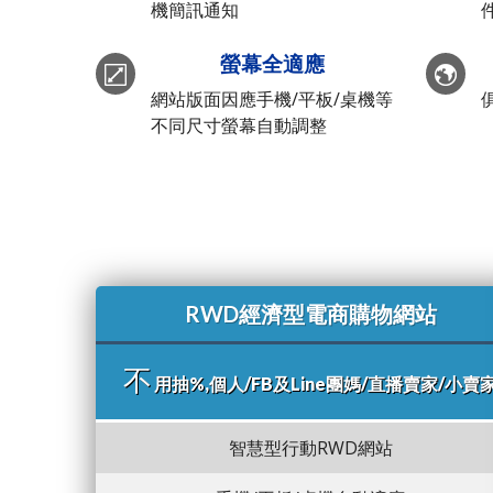
機簡訊通知
螢幕全適應
網站版面因應手機/平板/桌機等
不同尺寸螢幕自動調整
RWD經濟型電商購物網站
不
用抽%,個人/FB及Line團媽/直播賣家/小賣
智慧型行動RWD網站