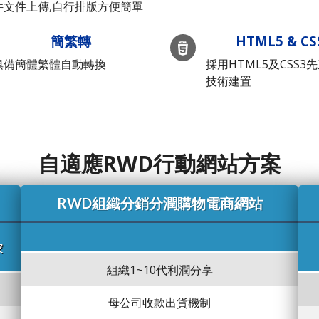
件文件上傳,自行排版方便簡單
簡繁轉
HTML5 & CS
俱備簡體繁體自動轉換
採用HTML5及CSS3
技術建置
自適應RWD行動網站方案
RWD組織分銷分潤購物電商網站
家
組織1~10代利潤分享
母公司收款出貨機制