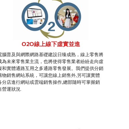
O2O線上線下虛實並進
電腦普及與網際網路基礎建設日臻成熟，線上零售將
成為未來零售業主流，也將使得零售業者紛紛走向虛
擬和實體通路互用之多通路零售發展。我們提供分銷
購物銷售網站系統，可讓您線上銷售外,另可讓實體
各分店進行網站或雲端銷售操作,總部隨時可掌握銷
售營運狀況.