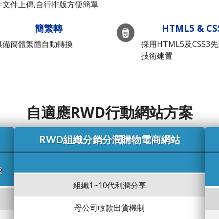
件文件上傳,自行排版方便簡單
簡繁轉
HTML5 & CS
俱備簡體繁體自動轉換
採用HTML5及CSS3
技術建置
自適應RWD行動網站方案
RWD組織分銷分潤購物電商網站
家
組織1~10代利潤分享
母公司收款出貨機制