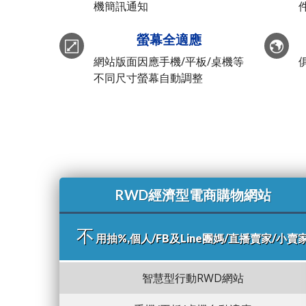
機簡訊通知
螢幕全適應
網站版面因應手機/平板/桌機等
不同尺寸螢幕自動調整
RWD經濟型電商購物網站
不
用抽%,個人/FB及Line團媽/直播賣家/小賣
智慧型行動RWD網站