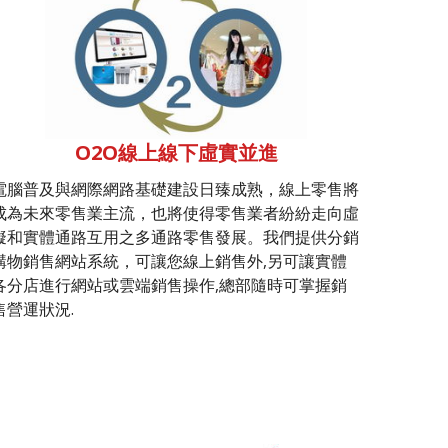
O2O線上線下虛實並進
電腦普及與網際網路基礎建設日臻成熟，線上零售將
成為未來零售業主流，也將使得零售業者紛紛走向虛
擬和實體通路互用之多通路零售發展。我們提供分銷
購物銷售網站系統，可讓您線上銷售外,另可讓實體
各分店進行網站或雲端銷售操作,總部隨時可掌握銷
售營運狀況.